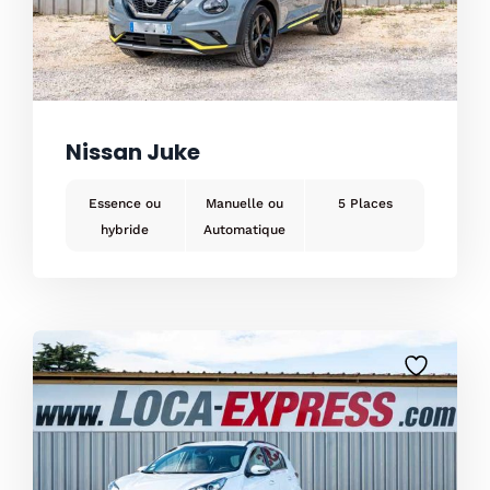
Nissan Juke
Essence ou
Manuelle ou
5
hybride
Automatique