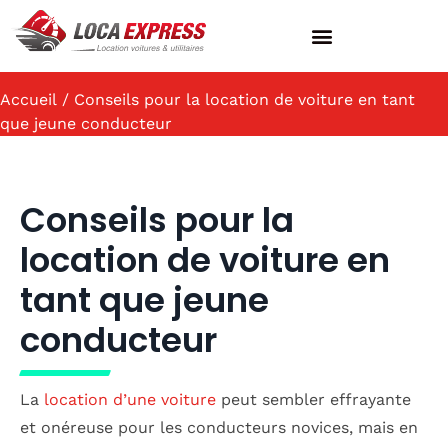
LOCATION DE VÉHICULES
SERVICES AUX PROFESSIONNELS
AGENCES & ACTIVITÉS
QUESTIONS FRÉQUENTES
Accueil
/ Conseils pour la location de voiture en tant
que jeune conducteur
Conseils pour la
location de voiture en
tant que jeune
conducteur
La
location d’une voiture
peut sembler effrayante
et onéreuse pour les conducteurs novices, mais en