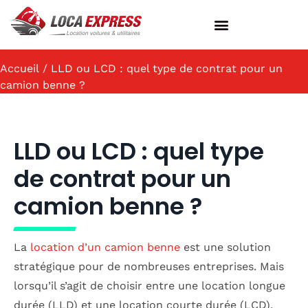
LOCATION DE VÉHICULES
SERVICES AUX PROFESSIONNELS
AGENCES & ACTIVITÉS
QUESTIONS FRÉQUENTES
Accueil
/ LLD ou LCD : quel type de contrat pour un
camion benne ?
LLD ou LCD : quel type
de contrat pour un
camion benne ?
La
location d’un camion benne
est une solution
stratégique pour de nombreuses entreprises. Mais
lorsqu’il s’agit de choisir entre une location longue
durée (LLD) et une location courte durée (LCD),