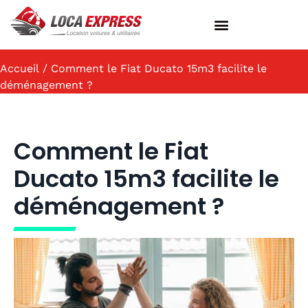
LOCATION DE VÉHICULES
SERVICES AUX PROFESSIONNELS
AGENCES & ACTIVITÉS
QUESTIONS FRÉQUENTES
Accueil
/ Comment le Fiat Ducato 15m3 facilite le
déménagement ?
Comment le Fiat
Ducato 15m3 facilite le
déménagement ?