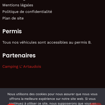
Mentions légales
Politique de confidentialité
Plan de site
Permis
Tous nos véhicules sont accessibles au permis B.
Partenaires
Camping L’ Artaudois
Nous utilisons des cookies pour nous assurer que nous vous
© Loca Express – tous droits réservés | Agence WEB Toulon
offrons la meilleure expérience sur notre site web. Si vous
Six Pixels
continuez à utiliser ce site, nous supposerons que vous en