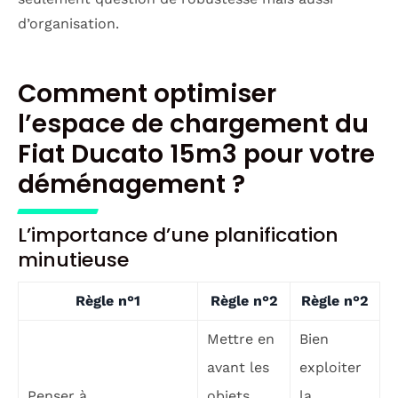
d’organisation.
Comment optimiser
l’espace de chargement du
Fiat Ducato 15m3 pour votre
déménagement ?
L’importance d’une planification
minutieuse
Règle n°1
Règle n°2
Règle n°2
Mettre en
Bien
avant les
exploiter
Penser à
objets
la